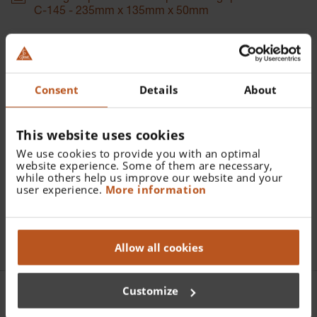
C-145 - 235mm x 135mm x 50mm
Numéro de catalogue:
C-145.00.000
Consent
Details
About
Trouver un distributeur
This website uses cookies
We use cookies to provide you with an optimal
Plus de détails
website experience. Some of them are necessary,
while others help us improve our website and your
Etui rigide pour trousses ophtalmologiques C-262 et C-
user experience.
More information
145
Allow all cookies
Customize