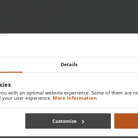
Details
kies
you with an optimal website experience. Some of them are ne
 your user experience.
More information
Customize