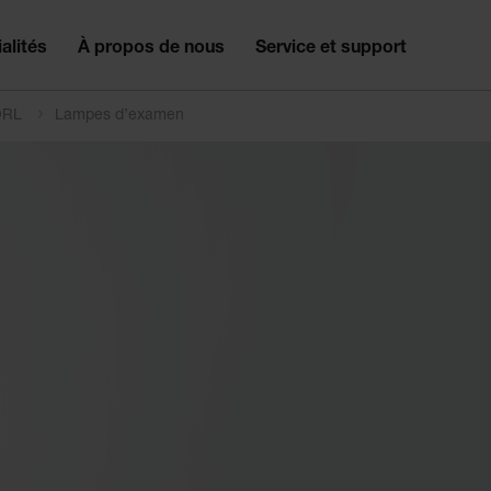
alités
À propos de nous
Service et support
'ORL
Lampes d’examen