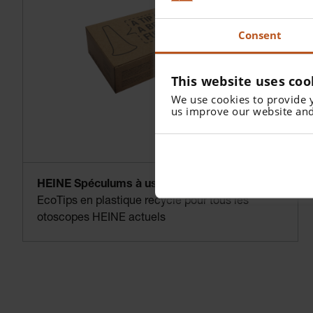
Consent
This website uses coo
We use cookies to provide 
us improve our website and
HEINE Spéculums à usage unique AllSpec
EcoTips en plastique recyclé pour tous les
otoscopes HEINE actuels