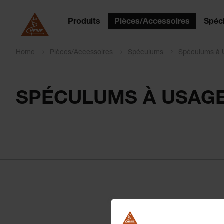
Produits
Pièces/Accessoires
Spéci
Home
Pièces/Accessoires
Spéculums
Spéculums à 
SPÉCULUMS À USAGE