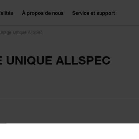
alités
À propos de nous
Service et support
Usage Unique AllSpec
 UNIQUE ALLSPEC