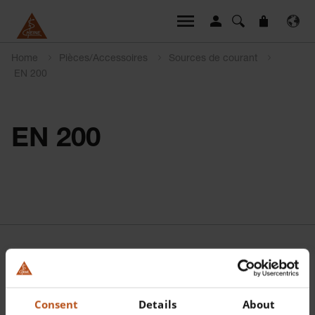
Home
Pièces/Accessoires
Sources de courant
EN 200
EN 200
Consent
Details
About