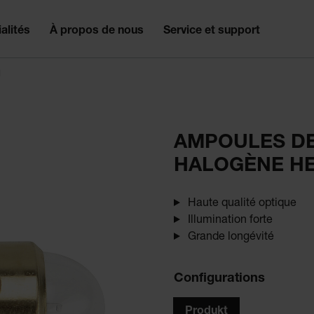
alités
À propos de nous
Service et support
l
AMPOULES D
HALOGÈNE HE
Haute qualité optique
Illumination forte
Grande longévité
Configurations
Produkt