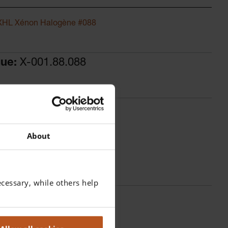
XHL Xénon Halogène #088
gue:
X-001.88.088
About
cessary, while others help