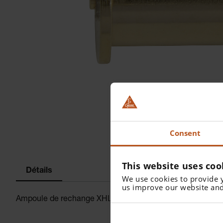
Consent
This website uses coo
Détails
We use cookies to provide 
us improve our website and
Ampoule de rechange XHL Xénon Halogènes 2,5 V pour Sk