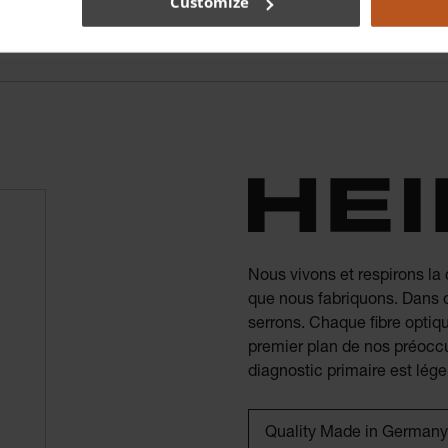
Customize
Nous vivons et respirons la
que nous fabriquons. Dans 
serrons. Chaque fibre optiq
premier plan de nos préoccu
diagnostic primaire est lége
Quality Made in Germany