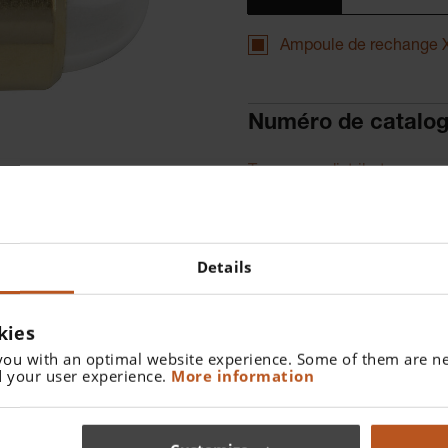
Ampoule de rechange 
Numéro de catalo
Trouver un distributeur
Details
kies
you with an optimal website experience. Some of them are ne
 your user experience.
More information
iascope à spot alpha+.