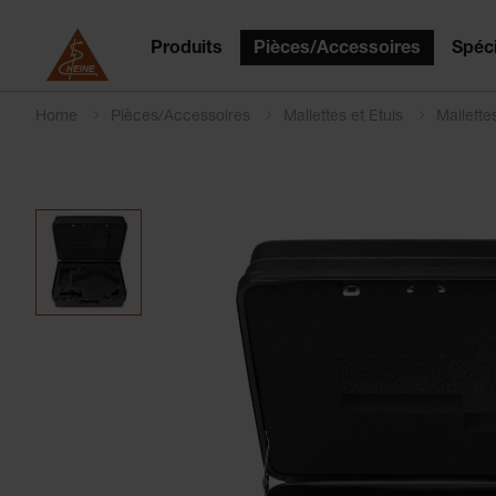
Produits
Pièces/Accessoires
Spéci
Home
Pièces/Accessoires
Mallettes et Etuis
Mallette