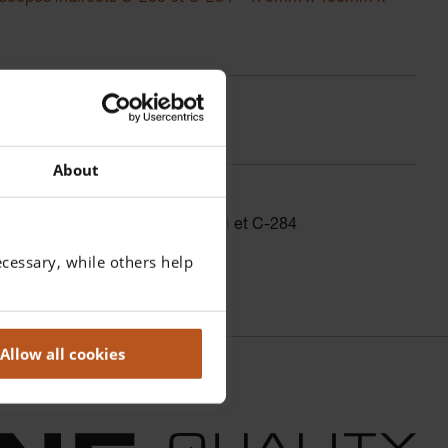
gue:
C-079.00.000
About
 d’ophtalmoscopie indirect C-283 et C-284
cessary, while others help
Allow all cookies