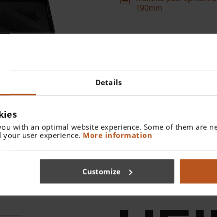
190mm
Numéro de catalo
Trouver un distributeur
Details
Plus de détails
Malette vide pour trousses
kies
you with an optimal website experience. Some of them are ne
 your user experience.
More information
Customize