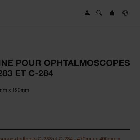
INE POUR OPHTALMOSCOPES
283 ET C-284
0mm x 190mm
oscopes indirects C-283 et C-284 - 470mm x 400mm x