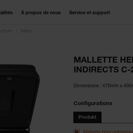
alités
À propos de nous
Service et support
s-Etuis
Détail
MALLETTE HE
INDIRECTS C-
Dimensions : 470mm x 40
Configurations
Produkt
Mallette pour ophtalm