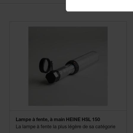
Lampe à fente, à main HEINE HSL 150
La lampe à fente la plus légère de sa catégorie