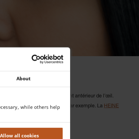
About
pticiens d'examiner le segment antérieur de l'œil.
cessary, while others help
lant et des personnes alitées, par exemple. La
HEINE
cile.
Allow all cookies