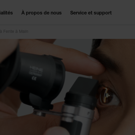
alités
À propos de nous
Service et support
à Fente à Main