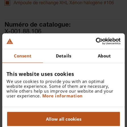
Ampoule de rechange XHL Xénon halogène #106
Numéro de catalogue:
X-001.88.106
Trouver un distributeur
Consent
Details
About
This website uses cookies
We use cookies to provide you with an optimal
website experience. Some of them are necessary,
Détails
while others help us improve our website and your
user experience.
More information
Lámpara de recambio XHL Xenón Halógena 2.5 V para
Oftalmoscopio mini3000.
Allow all cookies