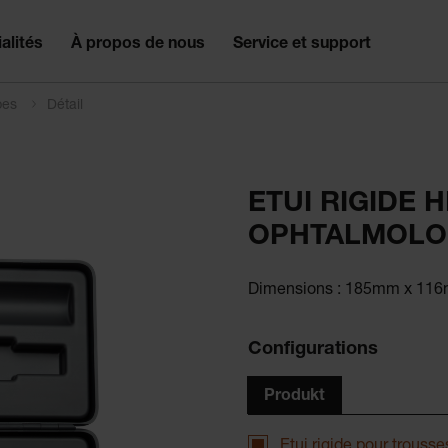
alités
À propos de nous
Service et support
pes
Détail
ETUI RIGIDE 
OPHTALMOLOG
Dimensions : 185mm x 11
Configurations
Produkt
Etui rigide pour trou