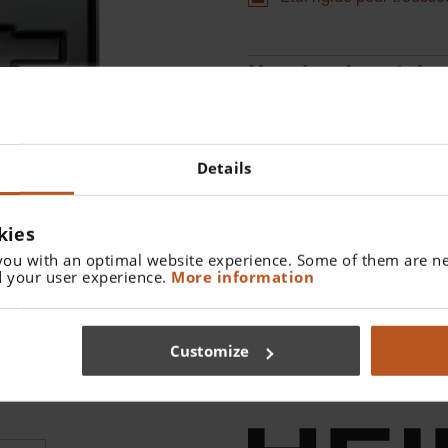
Numéro de catalo
Trouver un distributeur
Details
Plus de détails
Etui rigide pour trousses o
kies
you with an optimal website experience. Some of them are ne
 your user experience.
More information
Customize