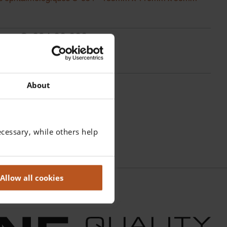
gue:
C-034.00.000
About
phtalmologiques C-034
cessary, while others help
Allow all cookies