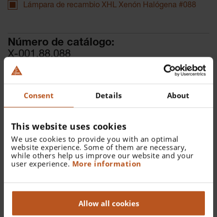
Lámpara de recambio XHL Xenón Halógena #088
Número de catálogo:
X-001.88.088
Encontrar un distribuidor
Consent
Details
About
This website uses cookies
We use cookies to provide you with an optimal
website experience. Some of them are necessary,
Detalles
while others help us improve our website and your
user experience.
More information
Lámpara de recambio XHL Xenón Halógena 2.5 V para
Retinoscopio de mancha alpha+.
Allow all cookies