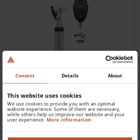
Consent
Details
About
Set de diagnóstico HEINE BETA 200 LED:
This website uses cookies
oftalmoscopio y otoscopio
We use cookies to provide you with an optimal
Diagnóstico seguro, excelente durabilidad
website experience. Some of them are necessary,
while others help us improve our website and your
user experience.
More information