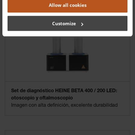
Allow all cookies
Customize
Set de diagnóstico HEINE BETA 400 / 200 LED:
otoscopio y oftalmoscopio
Imagen con alta definición, excelente durabilidad