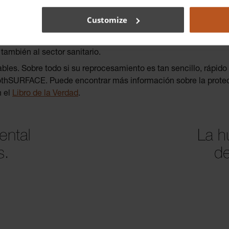
e acero reutilizables, que se desinfectan una y otra vez del mo
Customize
repetidos, la reducción de la basura, la supresión de los gase
rgéticos fósiles— y la protección medioambiental en general s
ambién al sector sanitario.
zables. Sobre todo si su reprocesamiento es tan sencillo, rápid
moothSURFACE. Puede encontrar más información sobre la prote
n el
Libro de la Verdad
.