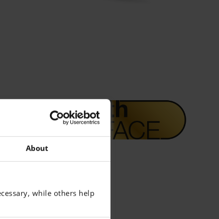
About
cessary, while others help
ables de plástico dejan una