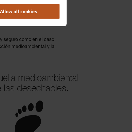
do tradicional.
Allow all cookies
s de escape, la reducción
e están convirtiendo en
o y seguro como en el caso
cción medioambiental y la