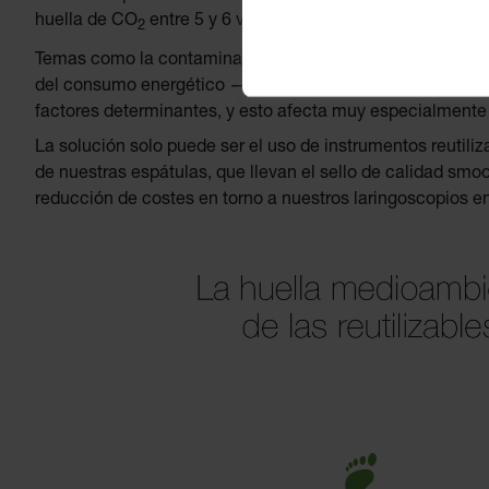
huella de CO
entre 5 y 6 veces mayor que las espátulas d
2
Temas como la contaminación del aire por los transportes 
del consumo energético —en especial, el de vectores ene
factores determinantes, y esto afecta muy especialmente t
La solución solo puede ser el uso de instrumentos reutili
de nuestras espátulas, que llevan el sello de calidad s
reducción de costes en torno a nuestros laringoscopios e