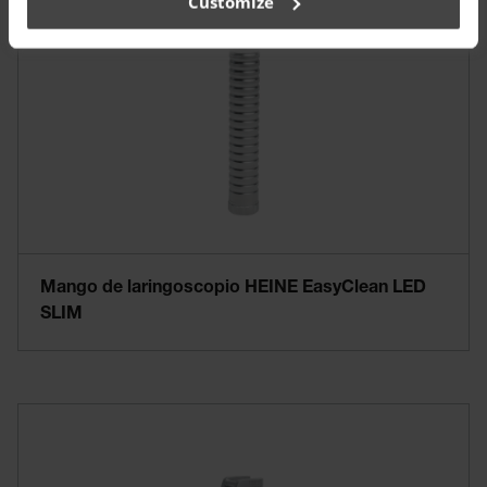
Customize
Mango de laringoscopio HEINE EasyClean LED
SLIM