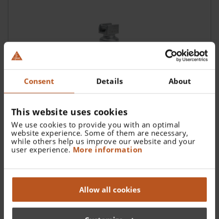
Consent
Details
About
This website uses cookies
We use cookies to provide you with an optimal
website experience. Some of them are necessary,
Mango de laringoscopio HEINE EasyClean LED
while others help us improve our website and your
SHORT
user experience.
More information
Allow all cookies