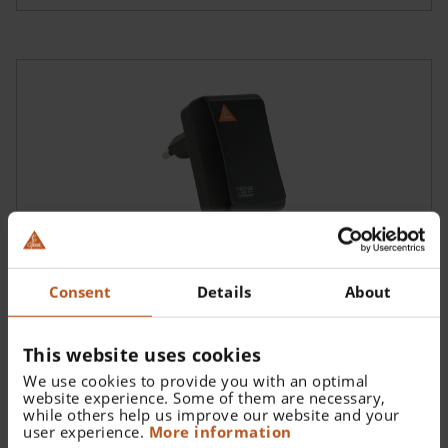
Pour les dermatoscopes HEINE
DELTA 30
,
DELTAone
et
iC1
.
Consent
Details
About
Bloc d’alimentation enfichable homologué pour
les applications médicales E4-USB pour câble
USB
This website uses cookies
X-000.99.305
We use cookies to provide you with an optimal
website experience. Some of them are necessary,
while others help us improve our website and your
user experience.
More information