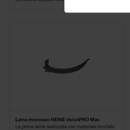
Eliminano infezioni incrociate
Lama monouso HEINE visionPRO Mac
La prima lama realizzata con materiale riciclato