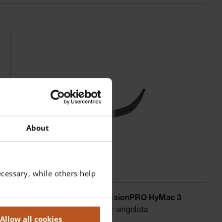
About
cessary, while others help
Lama monouso HEINE visionPRO HyMac 3
La nuova lama HEINE iper-angolata
Allow all cookies