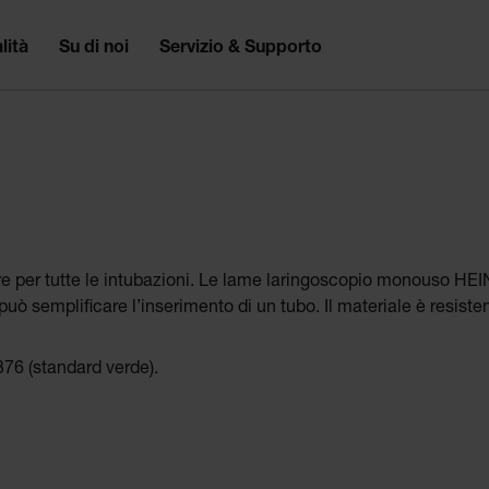
lità
Su di noi
Servizio & Supporto
e per tutte le intubazioni. Le lame laringoscopio monouso HEI
 semplificare l’inserimento di un tubo. Il materiale è resistent
.
376 (standard verde).