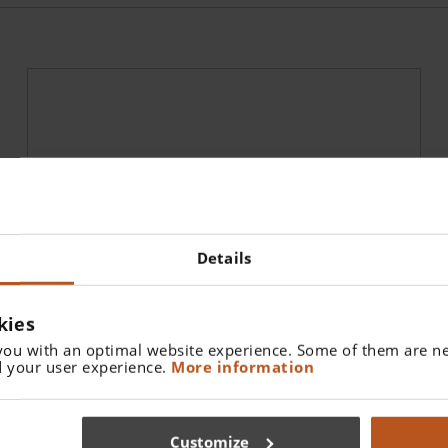
Details
kies
you with an optimal website experience. Some of them are ne
 your user experience.
More information
Lame Laringoscopio Monouso HEINE XP
Miller
Customize