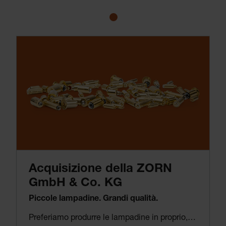
Acquisizione della ZORN
GmbH & Co. KG
Piccole lampadine. Grandi qualità.
Preferiamo produrre le lampadine in proprio, in modo che soddisfino i nostri standard di qualità. Se avete seguito questa cronologia fin dall’inizio, saprete perché – è una questione di principio. E se qualcun altro è in grado di fare un lavoro migliore di quello che sappiamo fare noi, saremo disposti a pagare per disporre della sua conoscenza e competenza. ZORN produce lampadine di precisione in miniatura e lampadine LED per gli strumenti diagnostici di alta qualità HEINE e per i produttori di dispositivi usati per l’analisi spettrale nel campo della medicina e della tecnologia.