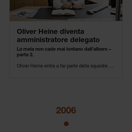
Oliver Heine diventa
amministratore delegato
La mela non cade mai lontano dall’albero –
parte 2.
Oliver Heine entra a far parte della squadra dirigenziale in Germania e si assume la responsabilità delle vendite, del marketing e delle filiali HEINE (Schweiz) AG, HEINE USA LTD., HEINE INSTRUMENTS CANADA LIMITED, HEINE AUSTRALIA PTY. LIMITED, HEINE Scandinavia, Cornelius Glas GmbH e ZORN GmbH & Co. KG. Rileva l’intera attività operativa del gruppo HEINE nel 2006 e ne assume il totale controllo strategico e operativo nel 2015.
La terza generazione della famiglia Heine continua a seguire i principi del fondatore. Per la nuova era sono essenziali gli investimenti nello sviluppo di nuove tecnologie e in prodotti innovativi, l’introduzione di processi produttivi snelli ed efficienti e ulteriori investimenti nell’integrazione verticale e nelle nuove tecnologie di produzione.
2006