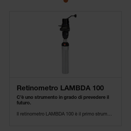
Retinometro LAMBDA 100
C’è uno strumento in grado di prevedere il
futuro.
Il retinometro LAMBDA 100 è il primo strumento dell’azienda per la determinazione dell’acutezza visiva attesa del paziente dopo l’intervento chirurgico in presenza di cataratta o di altre opacità.
Può essere usato per fornire al paziente una previsione molto precisa del risultato atteso dell’intervento senza dare false speranze. Questo aiuta a creare fiducia tra medico e paziente.