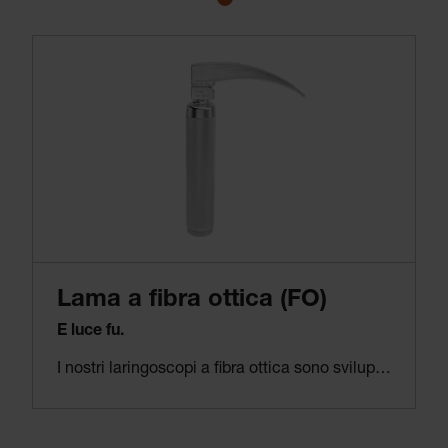
Lama a fibra ottica (FO)
E luce fu.
I nostri laringoscopi a fibra ottica sono sviluppati costantemente e ottimizzati ulteriormente da oltre 40 anni. La nostra prima lama a fibra ottica (FO) integrata ha circa 6.500 fibre individuali in ogni pezzo.
Queste lame forniscono prestazioni e affidabilità imbattibili con le loro vedute luminose e cristalline.