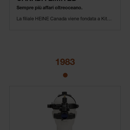
Sempre più affari oltreoceano.
La filiale HEINE Canada viene fondata a Kitchener il 23 novembre 1982. L’azienda ha così compiuto il balzo oltre l’oceano ed è giunta sul continente nordamericano.
1983