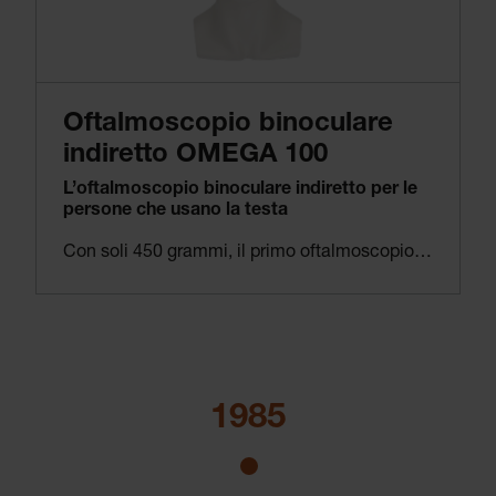
Oftalmoscopio binoculare
indiretto OMEGA 100
L’oftalmoscopio binoculare indiretto per le
persone che usano la testa
Con soli 450 grammi, il primo oftalmoscopio binoculare indiretto HEINE a caschetto, l’OMEGA 100, è il più leggero della classe – e già solo questo è il motivo per cui molti medici iniziano a usarlo in tutto il mondo. La capacità di regolare continuamente parallasse e convergenza insieme permette l’esame stereoscopico anche delle pupille più piccole.
1985