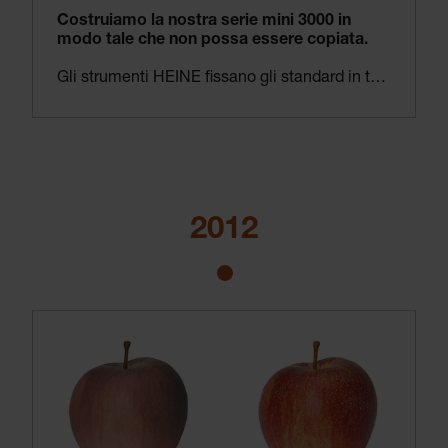
Costruiamo la nostra serie mini 3000 in
modo tale che non possa essere copiata.
Gli strumenti HEINE fissano gli standard in tutto il mondo. Alcuni concorrenti prendono questo in modo un po’ troppo letterale e tentano di produrre delle copie dei nostri prodotti. L’esempio illustrato qui è quello dell’otoscopio mini 3000.
Data la forma conica del manico, è già
impossibile da riprodurre esternamente. Ma l’interno – dove contano la lente, la precisione, la luce o la gestione termica – che fa spaventare i nostri esperti. Abbiamo visto di tutto, dal campo visivo piccolo e opaco ai colori sbagliati, dai design ridicoli agli strumenti che sono in realtà pericolosi.
Non agiamo sempre per vie legali quando scopriamo un falso – ma lo facciamo assolutamente se il benessere dei pazienti e dei medici viene messo a rischio o se i nostri brevetti sono violati.
2012