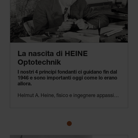
La nascita di HEINE
Optotechnik
I nostri 4 principi fondanti ci guidano fin dal
1946 e sono importanti oggi come lo erano
allora.
Helmut A. Heine, fisico e ingegnere appassionato, ha fondato HEINE 80 anni fa. I suoi quattro principi fondanti guidano il team HEINE ancora oggi:
Primo: fare qualcosa di significativo e dare un contributo importante alla società.
Secondo: sviluppare e produrre sempre il prodotto migliore.
Terzo: produrre dei componenti importanti in proprio per garantire la massima qualità e stimolare l’innovazione.