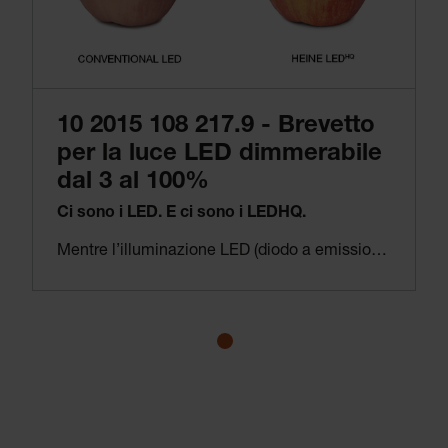
10 2015 108 217.9 - Brevetto
per la luce LED dimmerabile
dal 3 al 100%
Ci sono i LED. E ci sono i LEDHQ.
Mentre l’illuminazione LED (diodo a emissione di luce) si diffonde negli anni 1990, la qualità dei diodi a emissione di luce non soddisfa i nostri standard. Solo quando identifichiamo un produttore di LED che è in grado di soddisfare i nostri requisiti iniziamo a lavorare su cose come la gestione termica, la resa cromatica, la durevolezza, l’illuminazione omogenea e la luminosità. E troviamo soluzioni che ridefiniscono gli standard di mercato. Questo è quello che chiamiamo LED nella qualità HEINE – o LED
Ancora una volta, HEINE è in grado di fare qualcosa che nessun altro sa fare: regolare continuamente la luce LED, da un minimo del 3% al 100%, in tutte le teste degli strumenti LED