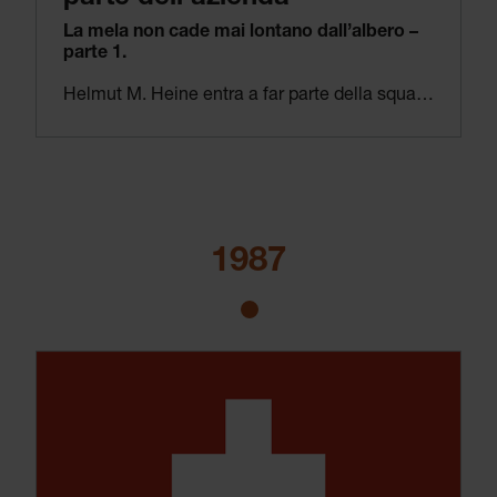
La mela non cade mai lontano dall’albero –
parte 1.
Helmut M. Heine entra a far parte della squadra dirigenziale di HEINE Optotechnik nel 1986 e continua a consolidare la reputazione di leader globale dell’azienda per i prodotti di qualità e ad aumentare le vendite internazionali. Sotto la sua guida viene fondata HEINE USA, che rappresenta un’importante pietra miliare per HEINE e costituisce il suo debutto indipendente sul mercato più grande e competitivo del mondo. Oggi gli USA sono uno dei mercati più importanti e vincenti di HEINE.
1987