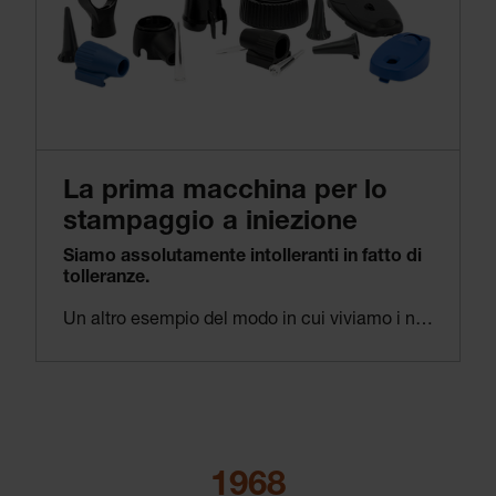
La prima macchina per lo
stampaggio a iniezione
Siamo assolutamente intolleranti in fatto di
tolleranze.
Un altro esempio del modo in cui viviamo i nostri principi: le parti in plastica che abbiamo acquistato fino a ora non sono abbastanza precise per noi. Acquisendo l’azienda di costruzione di stampi e utensili Klatt nel 1973 e integrandola nel nostro laboratorio di stampaggio a iniezione della plastica preesistente, espandiamo la nostra competenza al campo dei materiali termoplastici.
1968