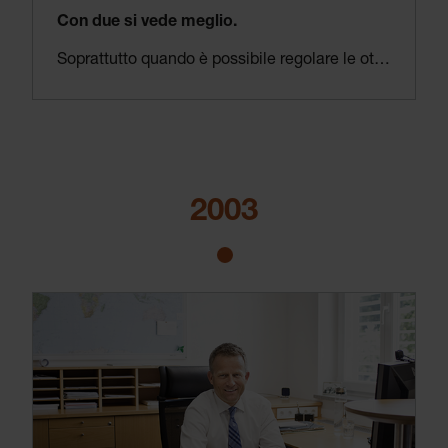
Con due si vede meglio.
Soprattutto quando è possibile regolare le ottiche per ciascun occhio separatamente gli occhialini binoculari HEINE rappresentano un’altra pietra miliare.
L’esclusiva tecnologia del rivestimento HEINE riduce i riflessi di luce allo 0,3% e permette di ottenere l’immagine più luminosa tra tutte gli occhialini analoghe. Il campo visivo estremamente largo e profondo e la capacità unica di regolare il sistema riduce l’affaticamento e rende il lavoro più semplice per un gran numero di medici e chirurghi di tutto il mondo.
2003