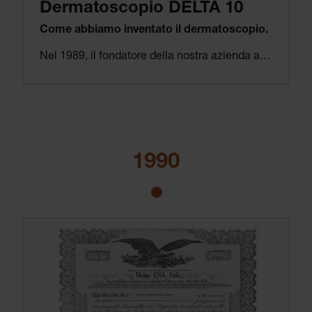
Dermatoscopio DELTA 10
Come abbiamo inventato il dermatoscopio.
Nel 1989, il fondatore della nostra azienda andò dal dermatologo con sua moglie.
Entrambi ritenevano che un neo avesse un aspetto strano. Il dermatologo gli diede una rapida occhiata e concluse che non c’era niente di cui preoccuparsi. Helmut A. Heine rimase sconvolto. Com’era possibile che il medico fosse giunto a questa conclusione senza un esame preciso? L’accuratezza di una diagnosi effettuata basandosi su di una valutazione in linea con la regola ABCDE è del 55% circa.
Questo non era sufficiente per Helmut A. Heine. Collaborando con la clinica di dermatologia dell’università di Monaco di Baviera, scoprì che nelle strutture al di sotto dell’epidermide (pelle) sono presenti molte informazioni, che avrebbero permesso di effettuare delle diagnosi molti più affidabili.
HEINE ha inventato il primo dermatoscopio del mondo collaborando con il professor dottor Otto Braun-Falco e il professor dottor Wilhelm Stolz della clinica di dermatologia dell’università di Monaco di Baviera. L’HEINE DELTA 10 aumenta l’accuratezza della diagnosi fino al 90%. E continuiamo la nostra ricerca per assicurare che chi ha invento la dermatoscopia continui a esser leader nel settore ancora oggi.
1990