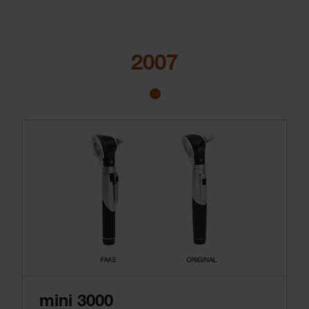
Nel 2008 sono lanciate le versioni HEINE UNPLUGGED dell’OMEGA 500 e le nostre HeadLight, facendo sì che i medici siano in grado di lavorare per la prima volta senza fili con i loro strumenti preferiti.
Lavorare dovrebbe essere divertente!
2007
mini 3000