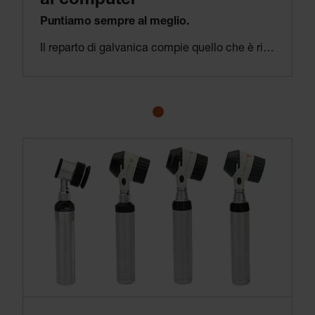
al computer
Puntiamo sempre al meglio.
Il reparto di galvanica compie quello che è ritenuto essere un grande passo avanti per il periodo e diventa una delle strutture più all’avanguardia in Europa. Anche se implica degli altissimi costi di investimento e un enorme carico di lavoro, disporre di un impianto di galvanica interno comporta anche la capacità di controllare pianamente il processo e di definire i propri standard di qualità nella finitura dei nostri prodotti.
Disponiamo della competenza richiesta per creare delle superfici cromate straordinariamente resistenti e durevoli, che non possono essere acquistate sul mercato.
Oggi il nostro sistema di galvanica lavora oltre 10.000 pezzi singoli al giorno.