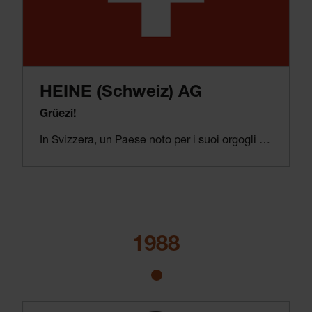
HEINE (Schweiz) AG
Grüezi!
In Svizzera, un Paese noto per i suoi orgogli di precisione, si sa apprezzare anche la precisione dei dispositivi medicali – ecco perché HEINE fonda la sua filiale a Neuhausen am Rheinfall.
1988