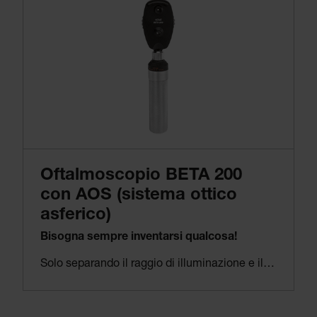
Oftalmoscopio BETA 200
con AOS (sistema ottico
asferico)
Bisogna sempre inventarsi qualcosa!
Solo separando il raggio di illuminazione e il percorso di osservazione del medico usando il nostro esclusivo AOS (sistema ottico asferico) è possibile eliminare i riflessi durante l’osservazione della retina. Solo il nostro BETA 200 è in grado di farlo. Il BETA 200 rende possibile la visualizzazione dell’intera area illuminata della retina.