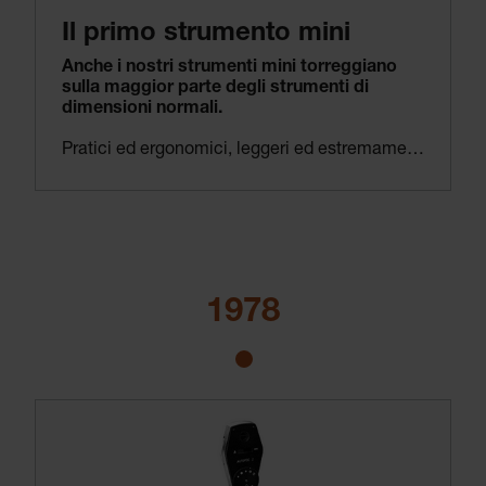
Il primo strumento mini
Anche i nostri strumenti mini torreggiano
sulla maggior parte degli strumenti di
dimensioni normali.
Pratici ed ergonomici, leggeri ed estremamente potenti: sono queste le caratteristiche dei nostri strumenti mini. Anche gli strumenti HEINE di piccole dimensioni offrono una vera genialità universale – ma probabilmente non vi sareste aspettati niente di diverso!
1978