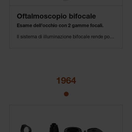
Oftalmoscopio bifocale
Esame dell’occhio con 2 gamme focali.
Il sistema di illuminazione bifocale rende possibili due immagini nitide del diaframma: sul fondo oculare (vale a dire la parte posteriore dell’occhio) o sulla parte anteriore dell’occhio del paziente. Per molti esami, questo è un grande vantaggio, ad esempio in presenza di lesioni della cornea, occhi secchi o malattie delle palpebre.
1964