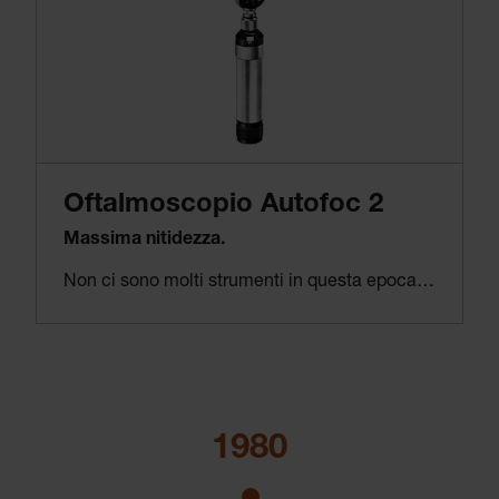
Oftalmoscopio Autofoc 2
Massima nitidezza.
Non ci sono molti strumenti in questa epoca che aiutano attivamente durante un esame. La messa a fuoco automatica dell’oftalmoscopio Autofoc 2 aiuta il medico enormemente durante l’esame del fondo oculare, portando a una diagnosi più rapida e precisa.
1980