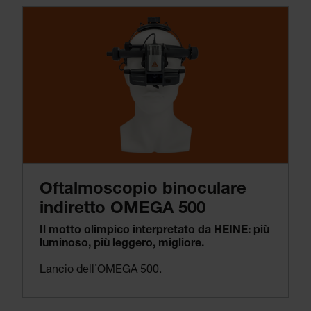
Oftalmoscopio binoculare
indiretto OMEGA 500
Il motto olimpico interpretato da HEINE: più
luminoso, più leggero, migliore.
Lancio dell’OMEGA 500.
Il nostro nuovo oftalmoscopio binoculare indiretto è ancora l’unico strumento che permette la regolazione sincronizzata di convergenza e parallasse. Dato che facciamo le cose sempre meglio, l’OMEGA 500 è ora più leggero, più ergonomico, più intuitivo da usare, più luminoso e migliorato in molti piccoli dettagli.