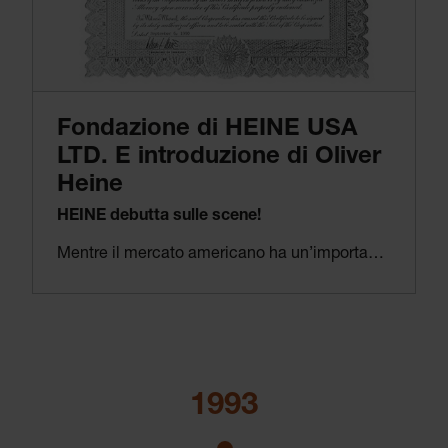
Fondazione di HEINE USA
LTD. E introduzione di Oliver
Heine
HEINE debutta sulle scene!
Mentre il mercato americano ha un’importanza sempre maggiore, HEINE fonda una filiale negli USA, dimostrando quanto seriamente HEINE prende l’internazionalizzazione da un lato e la grande crescita della domanda di strumenti di alta qualità dall’altro.
Oliver Heine, nipote del fondatore dell’azienda, entra a far parte dell’azienda quale area sales manager ed è membro fondatore di HEINE USA LTD.
1993