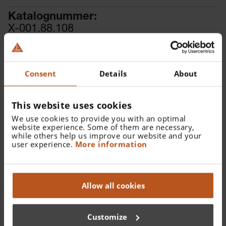
Katalognummer:
X-001.88.108
Finden Sie einen Fachhändler
Consent
Details
About
This website uses cookies
We use cookies to provide you with an optimal
website experience. Some of them are necessary,
Details
while others help us improve our website and your
user experience.
More information
XHL Xenon Halogen Ersatzlampe 2,5 V für mini-c
Cliplampe.
Allow all cookies
Customize