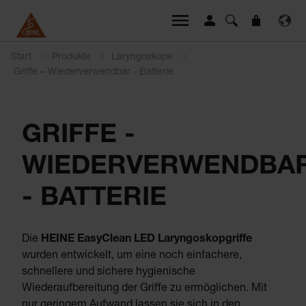
Start
Produkte
Laryngoskope
Griffe – Wiederverwendbar - Batterie
GRIFFE -
WIEDERVERWENDBA
- BATTERIE
Die
HEINE EasyClean LED Laryngoskopgriffe
wurden entwickelt, um eine noch einfachere,
schnellere und sichere hygienische
Wiederaufbereitung der Griffe zu ermöglichen. Mit
nur geringem Aufwand lassen sie sich in den