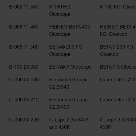
B-002.11.550
K 180 F.O.
K 180 F.O. Otos
Otoscope
B-008.11.400
HEINE® BETA 400
HEINE® BETA 4
Otoscope
F.O. Otoskop
B-008.11.500
BETA® 200 F.O.
BETA® 200 F.O.
Otoscope
Otoskop
B-130.28.330
BETA® X Otoscope
BETA® X Otosk
C-000.32.030
Binoculare Loupe
Lupenbrille C2.
C2.3/340
C-000.32.212
Binoculare Loupe
Lupenbrille C2.
C2.3/450
C-000.32.220
C-Lupe 2,3x/340K
C-Lupe 2,3x/34
and 450K
450K