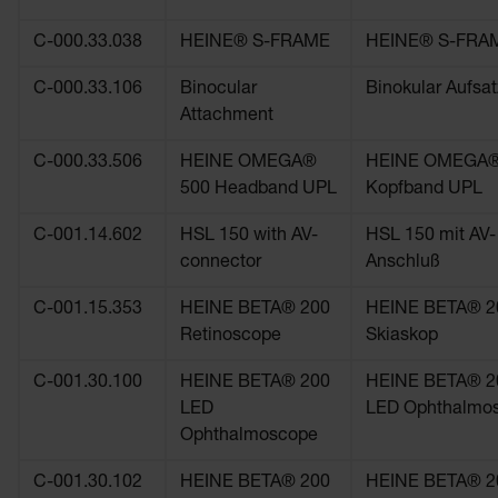
C-000.33.038
HEINE® S-FRAME
HEINE® S-FRA
C-000.33.106
Binocular
Binokular Aufsat
Attachment
C-000.33.506
HEINE OMEGA®
HEINE OMEGA®
500 Headband UPL
Kopfband UPL
C-001.14.602
HSL 150 with AV-
HSL 150 mit AV-
connector
Anschluß
C-001.15.353
HEINE BETA® 200
HEINE BETA® 2
Retinoscope
Skiaskop
C-001.30.100
HEINE BETA® 200
HEINE BETA® 2
LED
LED Ophthalmo
Ophthalmoscope
C-001.30.102
HEINE BETA® 200
HEINE BETA® 2