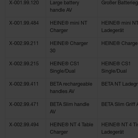
X-001.99.120
Large battery
Großer Batteriegr
handle AV
X-001.99.484
HEINE® mini NT
HEINE® mini N
Charger
Ladegerät
X-002.99.211
HEINE® Charger
HEINE® Charge
30
X-002.99.215
HEINE® CS1
HEINE® CS1
Single/Dual
Single/Dual
X-002.99.411
BETA rechargeable
BETA NT Ladegri
handles AV
X-002.99.471
BETA Slim handle
BETA Slim Griff 
AV
X-002.99.494
HEINE® NT 4 Table
HEINE® NT 4 Ti
Charger
Ladegerät