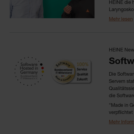
HEINE die h
Laryngoskop
Mehr lesen
HEINE New
Soft
Die Softwar
Servern sta
Qualitätssi
die Softwar
“Made in Ge
verpflichte
Mehr Infor