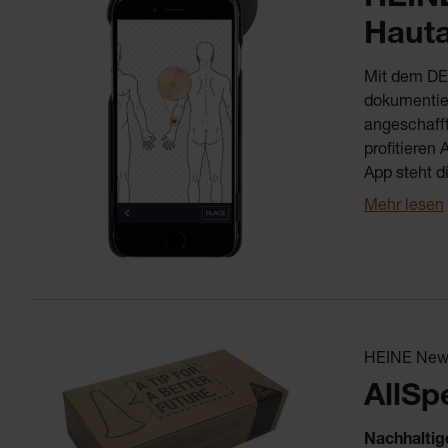
Haut
Mit dem DE
dokumentier
angeschafft
profitieren
App steht d
Mehr lesen
HEINE News
AllSp
Nachhaltig