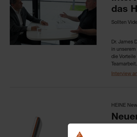
das 
Sollten Vid
Dr. James 
in unserem
die Vorteil
Teamarbeit
Interview 
HEINE News
Neuer
visio