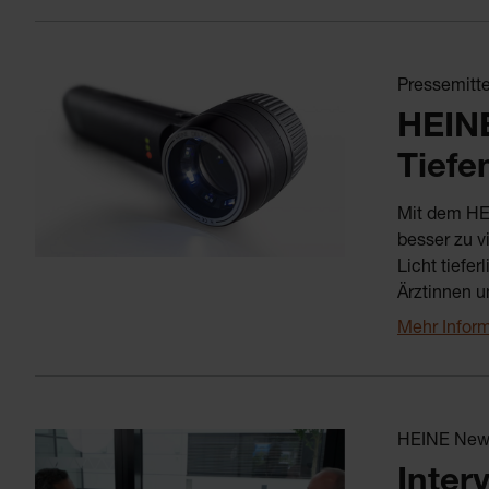
Pressemitte
HEINE
Tiefe
Mit dem HE
besser zu v
Licht tiefe
Ärztinnen u
Mehr Infor
HEINE News
Inter