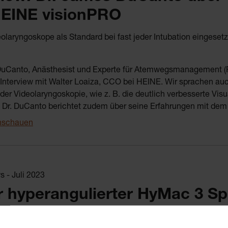
HEINE visionPRO
eolaryngoskope als Standard bei fast jeder Intubation eingeset
DuCanto, Anästhesist und Experte für Atemwegsmanagement (Ru
 Interview mit Walter Loaiza, CCO bei HEINE. Wir sprachen 
e der Videolaryngoskopie, wie z. B. die deutlich verbesserte V
. Dr. DuCanto berichtet zudem über seine Erfahrungen mit de
anschauen
 - Juli 2023
 hyperangulierter HyMac 3 Sp
nPRO Videolaryngoskop