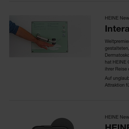
HEINE News
Inter
Weltpremier
gestaltete
Dermatosko
hat HEINE O
ihrer Reise
Auf unglaub
Attraktion 
HEINE News
HEINE