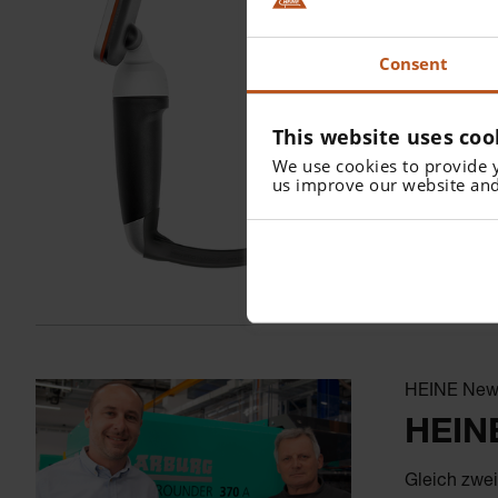
Das HEINE v
jedoch bei
Consent
müssen und 
HEINE HyMa
This website uses coo
Damit erwei
Macintosh-
We use cookies to provide 
us improve our website and
weiterlesen
HEINE New
HEINE
Gleich zwei