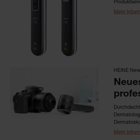
Produktseri
Mehr Infor
HEINE News
Neues
profe
Durchdachte
Dermatologi
Dermatoskop
Mehr Infor