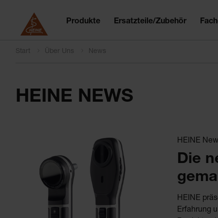
Produkte
Ersatzteile/Zubehör
Fach
Start
Über Uns
News
HEINE NEWS
HEINE News
Die n
gema
HEINE präse
Erfahrung u