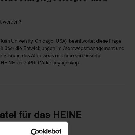
zt werden?
sh University, Chicago, USA), beantwortet diese Frage
auch über die Entwicklungen im Atemwegsmanagement und
isualisierung des Atemwegs und eine verbesserte
m HEINE visionPRO Videolaryngoskop.
atel für das HEINE