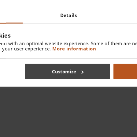
einem Kuka-Roboter Einweg-Spatel für das neue
visionPR
Arbeitsschritte, vom Kunststoffgranulat bis zum verpackte
Details
vollautomatische Anlage entlastet die Mitarbeiter in der P
anstrengende Arbeiten für sie entfallen.
kies
Eine Kunststoffspritzgießmaschine, mit der Ohrtrichter am
you with an optimal website experience. Some of them are ne
Frühjahr in Betrieb genommen. Als Material kommt wie bei 
 your user experience.
More information
verwenden die daraus hergestellten Einweg-Tips direkt am
Die beiden Spritzgießmaschinen stammen übrigens vom d
Customize
Link