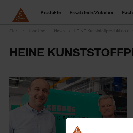
Produkte
Ersatzteile/Zubehör
Fach
Start
Über Uns
News
HEINE Kunststoffproduktion ex
HEINE KUNSTSTOFFP