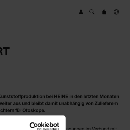
RT
Kunststoffproduktion bei HEINE in den letzten Monaten
eiter aus und bleibt damit unabhängig von Zulieferern
ichtern für Otoskope.
gslösung, die unter Reinraumbedingungen im Verbund mit