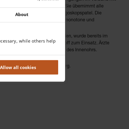
O Videolaryngoskop
produziert. Sie übernimmt alle
n, einsatzbereiten Einweg-Laryngoskopspatel. Die
About
roduktion deutlich, weil dadurch monotone und
 laufenden Band produziert werden, wurde bereits im
cessary, while others help
den Spateln recycelter Kunststoff zum Einsatz. Ärzte
 Patienten für die Untersuchung des Innenohrs.
eutschen Maschinenbauer Arburg.
Allow all cookies