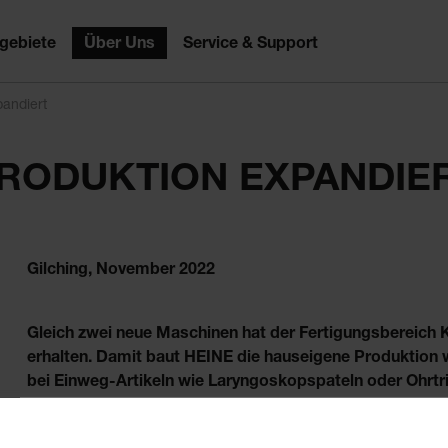
gebiete
Über Uns
Service & Support
pandiert
RODUKTION EXPANDIE
Gilching, November 2022
Gleich zwei neue Maschinen hat der Fertigungsbereich 
erhalten. Damit baut HEINE die hauseigene Produktion w
bei Einweg-Artikeln wie Laryngoskopspateln oder Ohrtr
Unser wichtigster Neuzugang ist eine komplette Fertigun