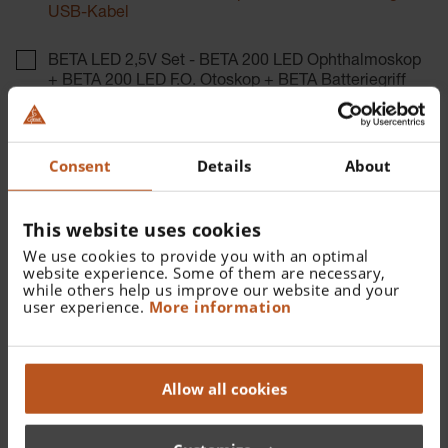
USB-Kabel
BETA LED 2,5V Set - BETA 200 LED Ophthalmoskop
+ BETA 200 LED F.O. Otoskop + BETA Batteriegriff
Katalognummer:
Consent
Details
About
A-132.28.388
This website uses cookies
Finden Sie einen Fachhändler
We use cookies to provide you with an optimal
website experience. Some of them are necessary,
Weitere Details
while others help us improve our website and your
user experience.
More information
BETA 200 LED Ophthalmoskop, BETA 200 LED F.O.
Otoskop, 10 AllSpec Einweg-Tips 4mm Ø,
Hartschalenetui, BETA4 USB wiederaufladbarer Griff mit
USB Kabel und Steckernetzteil.
Allow all cookies