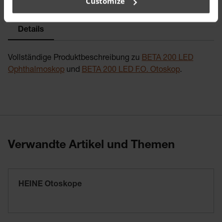
Customize
Details
Vollständige Produktbeschreibung zu
BETA 200 LED
Ophthalmoskop
und
BETA 200 LED F.O. Otoskop
.
Verwandte Artikel und Themen
HEINE Otoskope