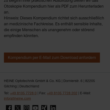
zu Beginn ihrer praktischen Ausbildung bieten wir das
Otoskopie Kompendium hier als PDF zum Herunterladen
an.
Hinweis: Dieses Kompendium richtet sich ausschließlich
an medizinische Fachkreise. Es enthält sensible Inhalte,
die einige Menschen als unangenehm oder störend
empfinden könnten.
Kompendium per E-Mail zum Download anfordern
HEINE Optotechnik GmbH & Co. KG | Dornierstr. 6 | 82205
Gilching | Deutschland
Tel:
+49 8105 7728 0
| Fax:
+49 8105 7728 202
| E-Mail:
info(at)heine.com