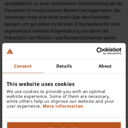
grundsätzlich zu einer verbesserten Körperhaltung bei der
Feinarbeit im medizinischen Bereich beitragen kann. Der
Anwender muss sich nicht mehr über den Patienten
beugen, um gut sehen zu können. Entscheidend für eine
ergonomisch korrekte Körperhaltung und damit die
Prävention von Rücken- und Nackenschmerzen sowie
Langzeitschäden durch Fehlhaltung, ist jedoch die
verwendete Lupe und deren individuelle Einstellung auf
Ihren Nutzer.
Consent
Details
About
This website uses cookies
We use cookies to provide you with an optimal
website experience. Some of them are necessary,
while others help us improve our website and your
user experience.
More information