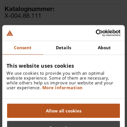
Katalognummer:
X-004.88.111
Finden Sie einen Fachhändler
Weitere Details
Consent
Details
About
XHL Xenon Halogen Ersatzlampe 6 V, 5 W, Standard
This website uses cookies
We use cookies to provide you with an optimal
website experience. Some of them are necessary,
while others help us improve our website and your
user experience.
More information
Details
XHL Xenon Halogen Ersatzlampe 6 V fǬr OMEGA500
Allow all cookies
XHL und OMEGA500 mit DV1 XHL.