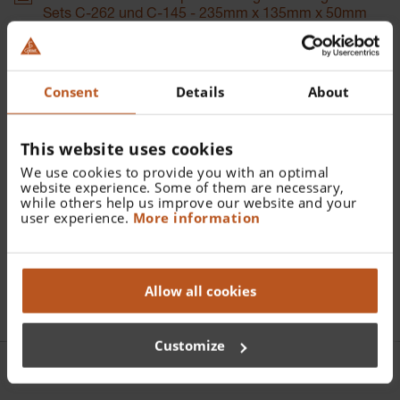
Sets C-262 und C-145 - 235mm x 135mm x 50mm
Katalognummer:
Consent
Details
About
C-145.00.000
This website uses cookies
Finden Sie einen Fachhändler
We use cookies to provide you with an optimal
website experience. Some of them are necessary,
Weitere Details
while others help us improve our website and your
user experience.
More information
Hartschalenetui für Ophthalmologische Diagnostik Sets
C-262 und C-145
Allow all cookies
Customize