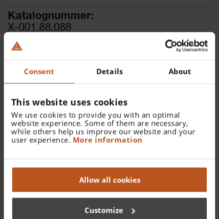
Katalognummer:
X-001.88.088
Finden Sie einen Fachhändler
Consent
Details
About
This website uses cookies
We use cookies to provide you with an optimal
website experience. Some of them are necessary,
Details
while others help us improve our website and your
user experience.
More information
XHL Xenon Halogen Ersatzlampe 2,5 V für alpha+ Fleck-
Skiaskop.
Allow all cookies
Customize