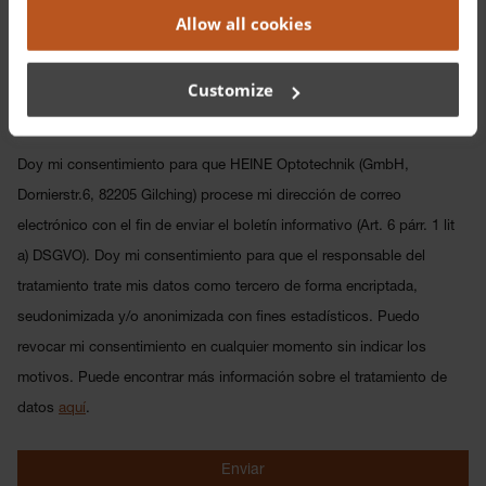
Allow all cookies
Sí, deseo suscribirme al boletín de noticias y acepto
que HEINE realice un seguimiento de la apertura del
Customize
boletín de noticias (el denominado "seguimiento").
Doy mi consentimiento para que HEINE Optotechnik (GmbH,
Dornierstr.6, 82205 Gilching) procese mi dirección de correo
electrónico con el fin de enviar el boletín informativo (Art. 6 párr. 1 lit
a) DSGVO). Doy mi consentimiento para que el responsable del
tratamiento trate mis datos como tercero de forma encriptada,
seudonimizada y/o anonimizada con fines estadísticos. Puedo
revocar mi consentimiento en cualquier momento sin indicar los
motivos. Puede encontrar más información sobre el tratamiento de
datos
aquí
.