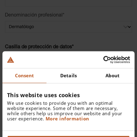
Denominación profesional
*
Casilla de protección de datos*
¡Sí, deseo recibir un correo electrónico con el enlace
para descargar el Compendio!
Consent
Details
About
Por la presente autorizo a HEINE a almacenar mis
This website uses cookies
datos personales para responder a mis consultas. La
información proporcionada se tratará de forma
We use cookies to provide you with an optimal
confidencial y de acuerdo con la
política de
website experience. Some of them are necessary,
while others help us improve our website and your
privacidad
.
user experience.
More information
Newsletter