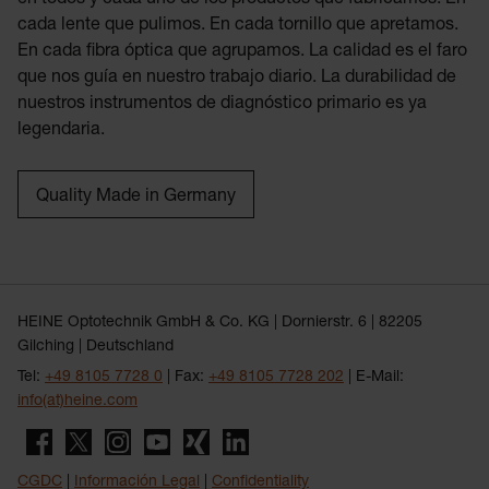
en todos y cada uno de los productos que fabricamos. En
cada lente que pulimos. En cada tornillo que apretamos.
En cada fibra óptica que agrupamos. La calidad es el faro
que nos guía en nuestro trabajo diario. La durabilidad de
nuestros instrumentos de diagnóstico primario es ya
legendaria.
Quality Made in Germany
HEINE Optotechnik GmbH & Co. KG | Dornierstr. 6 | 82205
Gilching | Deutschland
Tel:
+49 8105 7728 0
| Fax:
+49 8105 7728 202
| E-Mail:
info(at)heine.com
CGDC
|
Información Legal
|
Confidentiality