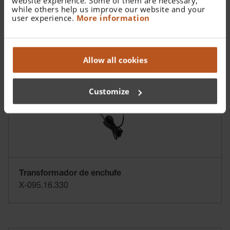
website experience. Some of them are necessary,
luminosidad en la cinta
while others help us improve our website and your
user experience.
More information
craneal HEINE HC 50L
Allow all cookies
Customize
Transformador de enchufe
X-095.16.330