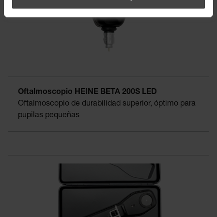
Oftalmoscopio HEINE BETA 200S LED
Oftalmoscopio de durabilidad superior, óptimo para
pupilas pequeñas