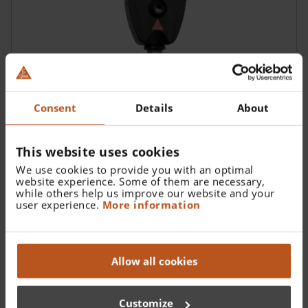
Consent
Details
About
Oftalmoscopio HEINE BETA 200 LED
This website uses cookies
Oftalmoscopio con durabilidad excelente
We use cookies to provide you with an optimal
website experience. Some of them are necessary,
while others help us improve our website and your
user experience.
More information
Allow all cookies
Customize