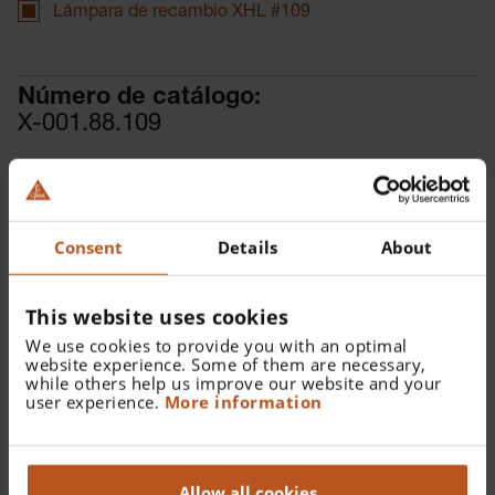
Lámpara de recambio XHL #109
Número de catálogo:
X-001.88.109
Encontrar un distribuidor
Más detalles
Consent
Details
About
Lámpara de recambio XHL Xenón Halógena #109
This website uses cookies
We use cookies to provide you with an optimal
website experience. Some of them are necessary,
while others help us improve our website and your
user experience.
More information
Detalles
Lámpara de recambio XHL Xenón Halógena 2,5 V para
Allow all cookies
mini3000 Dermatoscopio.