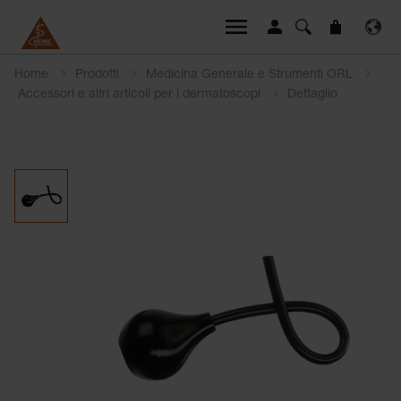
Home
Prodotti
Medicina Generale e Strumenti ORL
Accessori e altri articoli per i dermatoscopi
Dettaglio