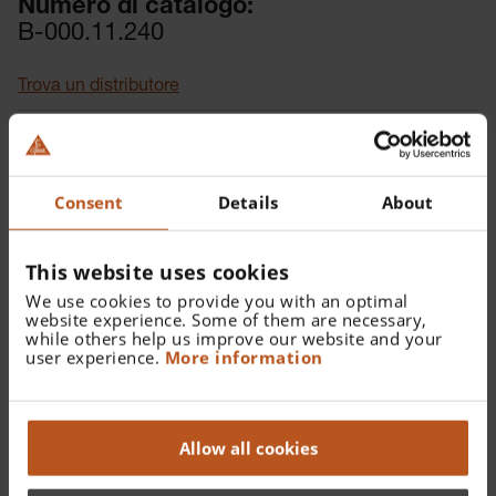
Numero di catalogo:
B-000.11.240
Trova un distributore
Maggiori dettagli
Per il test pneumatico del timpano.
Consent
Details
About
This website uses cookies
We use cookies to provide you with an optimal
Dettagli
Documenti
website experience. Some of them are necessary,
while others help us improve our website and your
user experience.
More information
Degli BETA400, BETA200, K180, BETA100, K100. Per il
test pneumatico del timpano.
Allow all cookies