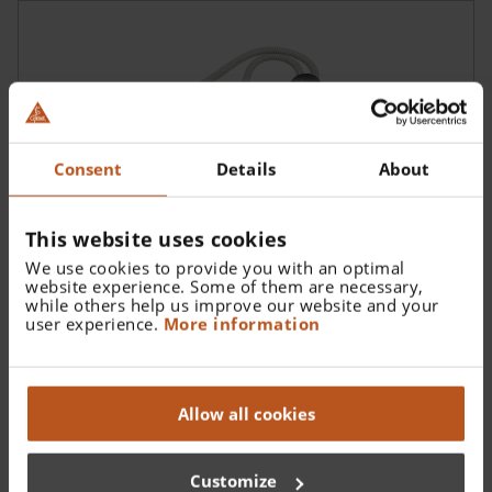
Consent
Details
About
This website uses cookies
Cinghietta reggimontatura S-FRAME
We use cookies to provide you with an optimal
C-000.32.305
website experience. Some of them are necessary,
while others help us improve our website and your
user experience.
More information
Allow all cookies
Customize