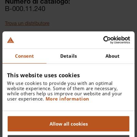
Numero di catalogo:
B-000.11.240
Trova un distributore
Maggiori dettagli
Per il test pneumatico del timpano.
Consent
Details
About
This website uses cookies
We use cookies to provide you with an optimal
Dettagli
Documenti
website experience. Some of them are necessary,
while others help us improve our website and your
user experience.
More information
Degli BETA400, BETA200, K180, BETA100, K100. Per il
test pneumatico del timpano.
Allow all cookies