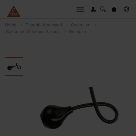
Home
Ricambi/Accessori
Speculum
Speculum Monouso Allspec
Dettaglio