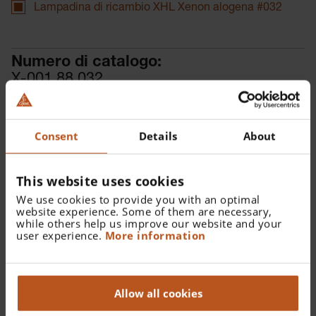
Lampadina di ricambio XHL Xenon alogena #032
Numero di catalogo:
X-001.88.032
Trova un distributore
Consent
Details
About
This website uses cookies
We use cookies to provide you with an optimal
website experience. Some of them are necessary,
Dettagli
while others help us improve our website and your
user experience.
More information
Lampadina di ricambio XHL Xenon alogena 2,5 V per
Lampada per visita oftalmologica e AUTOFOC.
Allow all cookies