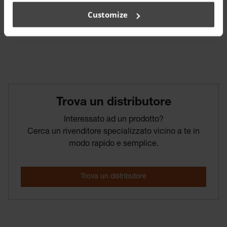
Customize
Trova­ un­ distributore
Interessato ad un prodotto?
Cerca un rivenditore specializzato vicino a te in
modo rapido e semplice.