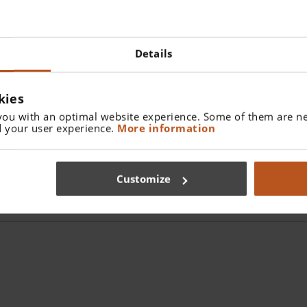
Oftalmoscopio mini 3000 LE
desechables de 4mm Ø estuc
Details
kies
you with an optimal website experience. Some of them are ne
 your user experience.
More information
i 3000 LED
y el
otoscopio mini 3000 LED F.O
.
Customize