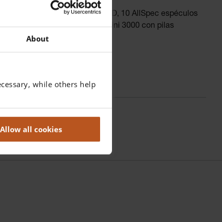
D, Otoscopio F.O. mini 3000 LED, 10 AllSpec espéculos
he rígido, 2 mangos a pilas mini 3000 con pilas
About
cessary, while others help
Allow all cookies