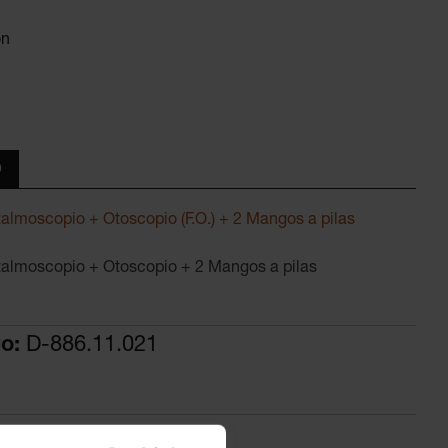
ón
D
talmoscopio + Otoscopio (F.O.) + 2 Mangos a pilas
talmoscopio + Otoscopio + 2 Mangos a pilas
go:
D-886.11.021