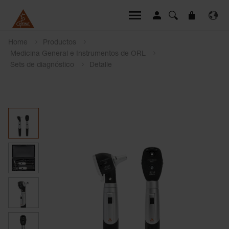
Home
Productos
Medicina General e Instrumentos de ORL
Sets de diagnóstico
Detalle