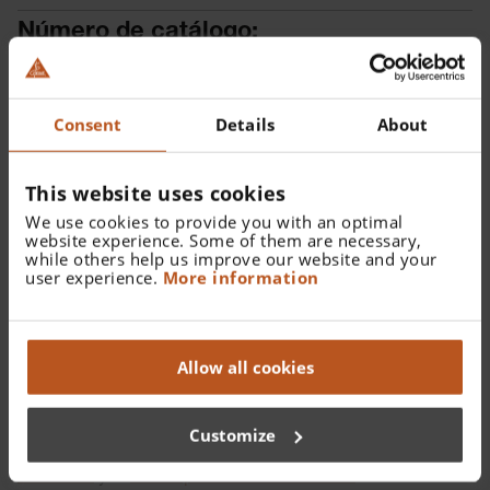
Número de catálogo:
D-886.11.021
Encontrar un distribuidor
Consent
Details
About
Más detalles
This website uses cookies
Oftalmoscopio mini 3000 LED, Otoscopio F.O. mini 3000
We use cookies to provide you with an optimal
LED, 10 AllSpec espéculos desechables de 4mm Ø
website experience. Some of them are necessary,
estuche rígido, 2 mangos a pilas mini 3000 con pilas
while others help us improve our website and your
user experience.
More information
Allow all cookies
Detalles
Customize
Descripción de producto completa del
oftalmoscopio mini
3000 LED
y el
otoscopio mini 3000 LED F.O
.