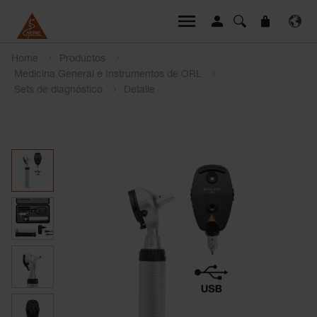
Home
Productos
Medicina General e Instrumentos de ORL
Sets de diagnóstico
Detalle