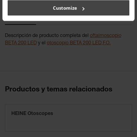
Customize
Detalles
Descripción de producto completa del
oftalmoscopio
BETA 200 LED
y el
otoscopio BETA 200 LED F.O.
Productos y temas relacionados
HEINE Otoscopes