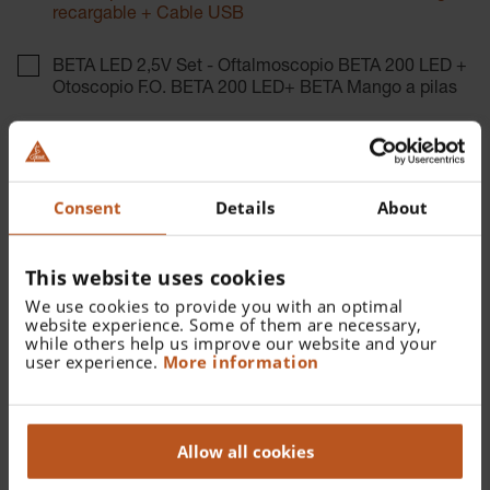
recargable + Cable USB
BETA LED 2,5V Set - Oftalmoscopio BETA 200 LED +
Otoscopio F.O. BETA 200 LED+ BETA Mango a pilas
Número de catálogo:
A-132.28.388
Consent
Details
About
Encontrar un distribuidor
This website uses cookies
We use cookies to provide you with an optimal
Más detalles
website experience. Some of them are necessary,
while others help us improve our website and your
Oftalmoscopio BETA 200 LED, Otoscopio F.O. BETA 200
user experience.
More information
LED, 10 AllSpec espéculos desechables de 4mm Ø,
estuche rígido, BETA4 USB mango recargable con cable
USB y fuente de alimentación de enchufe.
Allow all cookies