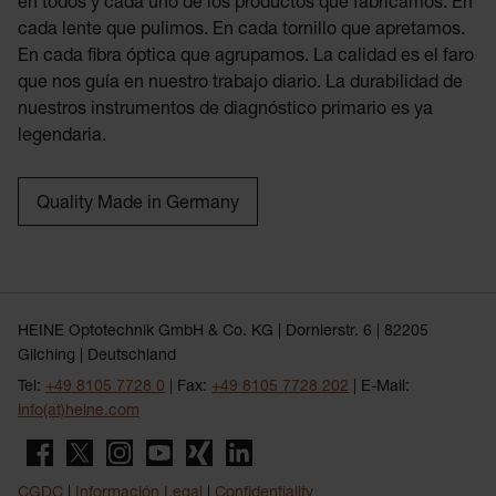
en todos y cada uno de los productos que fabricamos. En
cada lente que pulimos. En cada tornillo que apretamos.
En cada fibra óptica que agrupamos. La calidad es el faro
que nos guía en nuestro trabajo diario. La durabilidad de
nuestros instrumentos de diagnóstico primario es ya
legendaria.
Quality Made in Germany
HEINE Optotechnik GmbH & Co. KG | Dornierstr. 6 | 82205
Gilching | Deutschland
Tel:
+49 8105 7728 0
| Fax:
+49 8105 7728 202
| E-Mail:
info(at)heine.com
CGDC
|
Información Legal
|
Confidentiality