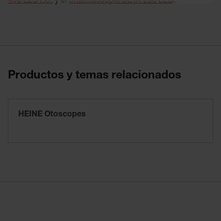
400 LED F.O.
y el
oftalmoscopio BETA 200 LED
.
Productos y temas relacionados
HEINE Otoscopes