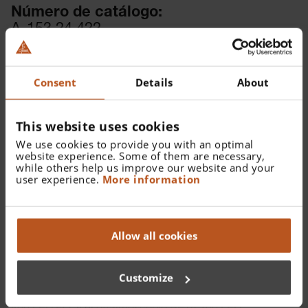
Número de catálogo:
A-153.24.422
Encontrar un distribuidor
Consent
Details
About
Más detalles
Oftalmoscopio BETA 200 LED, Otoscopio F.O. BETA 400
This website uses cookies
LED, 2x BETA4 NT Mango recargable con cargador de
We use cookies to provide you with an optimal
mesa NT4, 10 AllSpec espéculos desechables de 4mm Ø,
website experience. Some of them are necessary,
while others help us improve our website and your
sin estuche rígido
user experience.
More information
Allow all cookies
Detalles
Customize
Descripción de producto completa del
otoscopio BETA