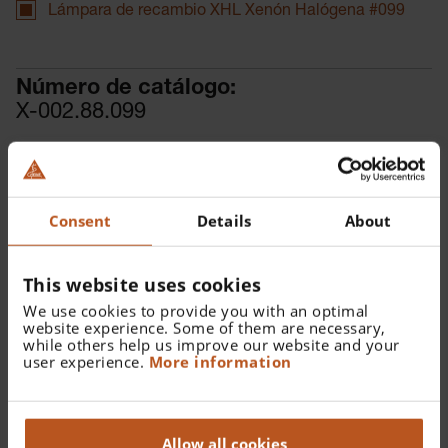
Lámpara de recambio XHL Xenón Halógena #099
Número de catálogo:
X-002.88.099
Encontrar un distribuidor
Consent
Details
About
This website uses cookies
We use cookies to provide you with an optimal
Detalles
website experience. Some of them are necessary,
while others help us improve our website and your
user experience.
More information
Lámpara de recambio XHL Xenón Halógena 3,5 V para
alpha+ Lámpara de hendidura manuales HSL 150,
Lámpara de hendidura HSL 100 y Lámpara de hendidura
Allow all cookies
HSL 150.