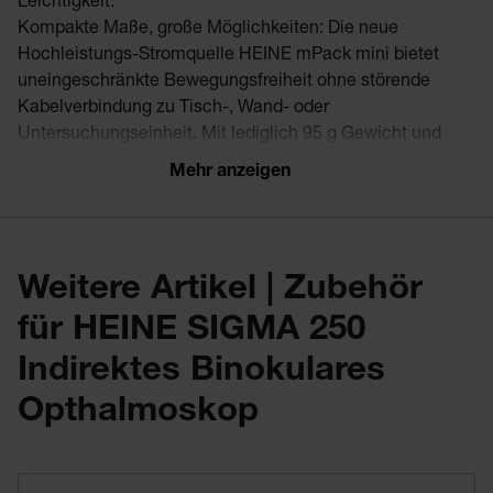
Leichtigkeit.
Kompakte Maße, große Möglichkeiten: Die neue
Hochleistungs-Stromquelle HEINE mPack mini bietet
uneingeschränkte Bewegungsfreiheit ohne störende
Kabelverbindung zu Tisch-, Wand- oder
Untersuchungseinheit. Mit lediglich 95 g Gewicht und
einer Größe von 44 x 23 x 101 mm, ist die mobile
Mehr anzeigen
Stromquelle nun ca. 70 % kleiner und leichter als ihr
Vorgänger.
3 verschiedene Blenden
Weitere Artikel | Zubehör
für HEINE SIGMA 250
SIGMA 250:
Indirektes Binokulares
Opthalmoskop
SIGMA 250 M2: