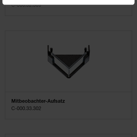
C-000.32.309
Mitbeobachter-Aufsatz
C-000.33.302