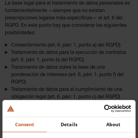
La base legal para el tratamiento de datos personales es
fundamentalmente —siempre que no existan
prescripciones legales más específicas— el art. 6 del
RGPD. En este punto hay que considerar las siguientes
posibilidades:
Consentimiento (art. 6, párr. 1, punto a) del RGPD)
Tratamiento de datos para la ejecución de contratos
(art. 6, párr. 1, punto b) del RGPD)
Tratamiento de datos sobre la base de una
ponderación de intereses (art. 6, párr. 1, punto f) del
RGPD)
Tratamiento de datos para el cumplimiento de una
obligación legal (art. 6, párr. 1, punto c) del RGPD)
Si tratamos datos personales sobre la base de un
consentimiento
prestado por usted, tiene derecho a
Consent
Details
About
revocar
en todo momento dicho consentimiento de cara
a nosotros y sin efectos retroactivos.