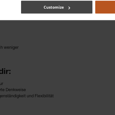
Customize
itgestalten möchtest
 unterstützen möchtest
ch weniger
ir:
ur
erte Denkweise
enständigkeit und Flexibilität