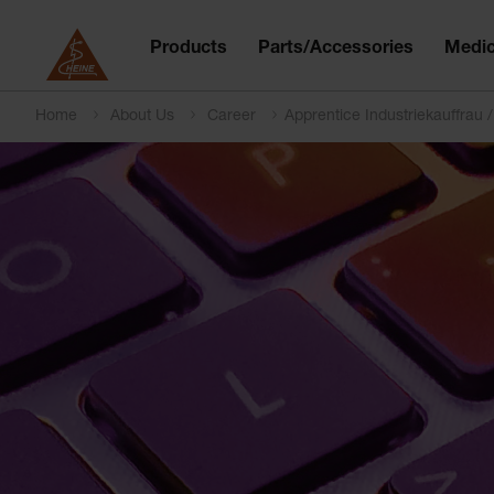
Products
Parts/Accessories
Medic
Home
About Us
Career
Apprentice
Industriekauffrau 