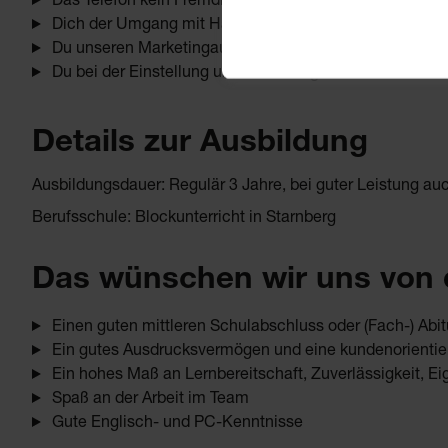
Das Telefon kein Fremdkörper für Dich ist
Dich der Umgang mit Händlern und Kunden reizt
Du unseren Marketingauftritt (Web und Social Media) m
Du bei der Einstellung und Betreuung von Mitarbeitern
Details zur Ausbildung
Ausbildungsdauer: Regulär 3 Jahre, bei guter Leistung au
Berufsschule: Blockunterricht in Starnberg
Das wünschen wir uns von d
Einen guten mittleren Schulabschluss oder (Fach-) Abit
Ein gutes Ausdrucksvermögen und eine kundenorienti
Ein hohes Maß an Lernbereitschaft, Zuverlässigkeit, Eig
Spaß an der Arbeit im Team
Gute Englisch- und PC-Kenntnisse