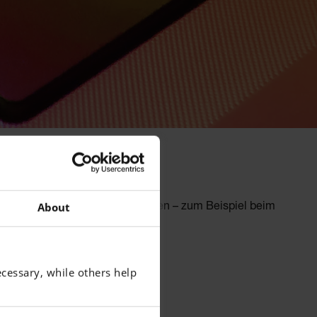
 (M/W/D)
About
etriebswirtschaftlichen Prozessen – zum Beispiel beim
cessary, while others help