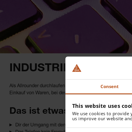
INDUSTRIEKAUFFRAU
Consent
Als Allrounder durchlaufen Industriekaufleute alle kaufm
Einkauf von Waren, bei der Kundenberatung im Vertrieb ode
This website uses coo
Das ist etwas für dich, wenn
We use cookies to provide 
us improve our website and
Dir der Umgang mit dem PC Spaß macht