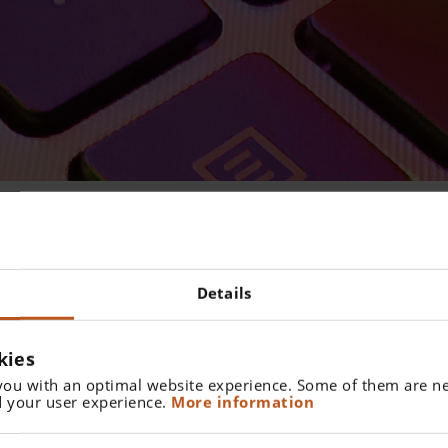
 / INDUSTRIEKAUFMANN
Details
ännischen Bereiche bei HEINE und unterstützen in sämtlichen b
r bei der Gestaltung des Marketingauftritts.
kies
...
you with an optimal website experience. Some of them are ne
 your user experience.
More information