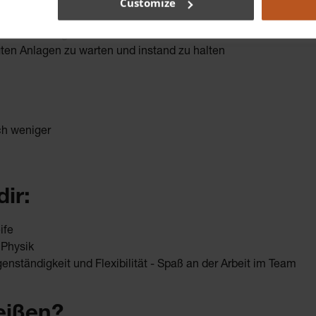
Customize
sch zusammengesetzt und überwacht werden
ten Anlagen zu warten und instand zu halten
ch weniger
ir:
ife
 Physik
enständigkeit und Flexibilität - Spaß an der Arbeit im Team
eißen?