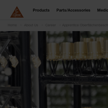
Products
Parts/Accessories
Medic
Home
About Us
Career
Apprentice
Oberflächenbeschi