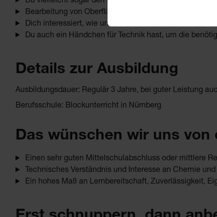
Du vielleicht sogar den Begriff „Galvanik“ kennst
Bearbeitung von Oberflächen für Dich spannend klingt
Dich interessiert, wie unsere einzelnen Bäder chemi
Du auch ein Händchen für Technik hast, um die benötig
Details zur Ausbildung
Ausbildungsdauer: Regulär 3 Jahre, bei guter Leistung au
Berufsschule: Blockunterricht in Nürnberg
Das wünschen wir uns von d
Einen sehr guten Mittelschulabschluss oder mittlere Re
Technisches Verständnis und Interesse an Chemie und
Ein hohes Maß an Lernbereitschaft, Zuverlässigkeit, Eig
Erst schnuppern, dann anb