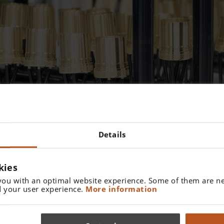
CHTER:IN (M/W/D)
Details
us Chrom, Nickel, Zink, Gold und Silber. Die Behandlung erfolgt
. Zudem anodisieren sie Aluminiumteile.
kies
you with an optimal website experience. Some of them are ne
...
 your user experience.
More information