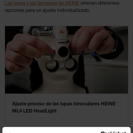
Las lupas y las lámparas de HEINE
ofrecen diferentes
opciones para un ajuste individualizado.
Ajuste preciso de las lupas binoculares HEINE
ML4 LED HeadLight